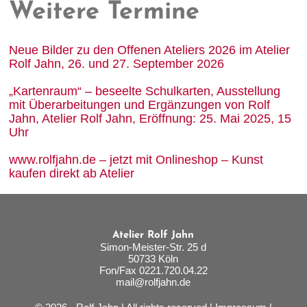
Weitere Termine
Neue Bilder zu den Offenen Ateliers 2026 im Atelier
Rolf Jahn, 26. und 27. September 2026
„Kartenraum“ – beseelte Schulkarten, Ausstellung
mit Überarbeitungen und Ergänzungen von Rolf
Jahn, Atelier Rolf Jahn, Eröffnung: 25. Mai 2025, 15
Uhr
www.rolfjahn.de – jetzt mit Onlineshop – Kunst
kaufen direkt ab Atelier
Atelier Rolf Jahn
Simon-Meister-Str. 25 d
50733 Köln
Fon/Fax 0221.720.04.22
mail@rolfjahn.de