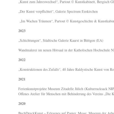
„Kunst zum Jahreswechsel“, Partout © Kunstkabinett, Bergisch G
„Der Kunst verpflichtet“, Galerie Spectrum Euskirchen
„Im Wachen Träumen“, Partout © Kunstgeschichte & Kunstkabine
2023
„Schichtungen“, Städtische Galerie Kaarst in Büttgen (EA)
Wandmalerei im neuen Hörsaal in der Katholischen Hochschule 
2022
„Konstruktionen des Zufalls“, 40 Jahre Raldystische Kunst von Ro
2021
Ferienkunstprojekte Museum Zitadelle Jülich (Kulturrucksack N
Offenes Atelier für Menschen mit Behinderung des Vereins „Die K
2020
BuchDruckKunst – Erlesenes auf Papier, Messe, Museum der Arb