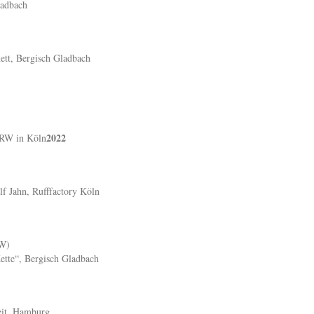
ladbach
tt, Bergisch Gladbach
2022
NRW in Köln
lf Jahn, Rufffactory Köln
RW)
ette“, Bergisch Gladbach
eit, Hamburg