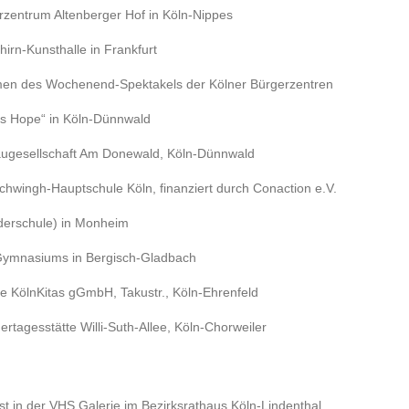
erzentrum Altenberger Hof in Köln-Nippes
irn-Kunsthalle in Frankfurt
men des Wochenend-Spektakels der Kölner Bürgerzentren
y’s Hope“ in Köln-Dünnwald
augesellschaft Am Donewald, Köln-Dünnwald
hwingh-Hauptschule Köln, finanziert durch Conaction e.V.
rderschule) in Monheim
-Gymnasiums in Bergisch-Gladbach
te KölnKitas gGmbH, Takustr., Köln-Ehrenfeld
ertagesstätte Willi-Suth-Allee, Köln-Chorweiler
 in der VHS Galerie im Bezirksrathaus Köln-Lindenthal