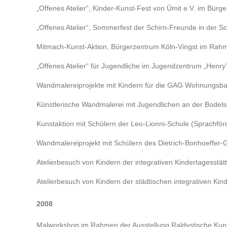
„Offenes Atelier“, Kinder-Kunst-Fest von Ümit e.V. im Bürg
„Offenes Atelier“, Sommerfest der Schirn-Freunde in der Sch
Mitmach-Kunst-Aktion, Bürgerzentrum Köln-Vingst im Rah
„Offenes Atelier“ für Jugendliche im Jugendzentrum „Henr
Wandmalereiprojekte mit Kindern für die GAG Wohnungsb
Künstlerische Wandmalerei mit Jugendlichen an der Bodelsc
Kunstaktion mit Schülern der Leo-Lionni-Schule (Sprachfö
Wandmalereiprojekt mit Schülern des Dietrich-Bonhoeffer
Atelierbesuch von Kindern der integrativen Kindertagesstät
Atelierbesuch von Kindern der städtischen integrativen Kind
2008
Malworkshop im Rahmen der Ausstellung Raldystische Kunst