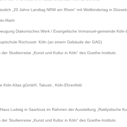
ässlich „20 Jahre Landtag NRW am Rhein“ mit Weltkindertag in Düssel
ln-Riehl
tvorbeugung Diakonisches Werk / Evangelische Immanuel-gemeinde Köln-
auptschule Rochusstr. Köln (an einem Gebäude der GAG)
er Studienreise „Kunst und Kultur in Köln“ des Goethe-Instituts
te Köln-Kitas gGmbH, Takustr., Köln-Ehrenfeld
Haus Ludwig in Saarlouis im Rahmen der Ausstellung „Raldystische Ku
er Studienreise „Kunst und Kultur in Köln“ des Goethe-Instituts