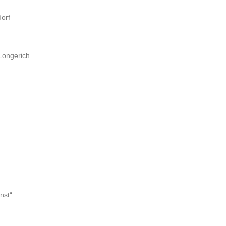
dorf
Longerich
nst“