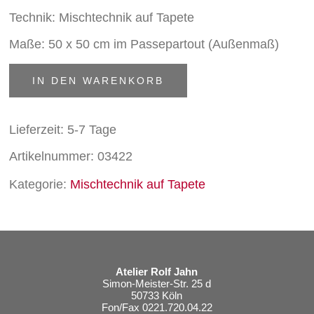
Technik: Mischtechnik auf Tapete
Maße: 50 x 50 cm im Passepartout (Außenmaß)
Sturmvogel
IN DEN WARENKORB
Menge
Lieferzeit:
5-7 Tage
Artikelnummer:
03422
Kategorie:
Mischtechnik auf Tapete
Atelier Rolf Jahn
Simon-Meister-Str. 25 d
50733 Köln
Fon/Fax 0221.720.04.22