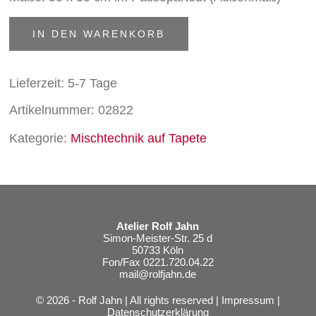
Laufvogel
IN DEN WARENKORB
Menge
Lieferzeit:
5-7 Tage
Artikelnummer:
02822
Kategorie:
Mischtechnik auf Tapete
Atelier Rolf Jahn
Simon-Meister-Str. 25 d
50733 Köln
Fon/Fax 0221.720.04.22
mail@rolfjahn.de
© 2026 - Rolf Jahn | All rights reserved |
Impressum
|
Datenschutzerklärung