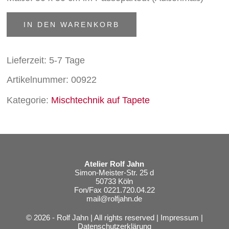
Fliegender
IN DEN WARENKORB
Fisch
Menge
Lieferzeit:
5-7 Tage
Artikelnummer:
00922
Kategorie:
Mischtechnik auf Tapete
Atelier Rolf Jahn
Simon-Meister-Str. 25 d
50733 Köln
Fon/Fax 0221.720.04.22
mail@rolfjahn.de
© 2026 - Rolf Jahn | All rights reserved |
Impressum
|
Datenschutzerklärung